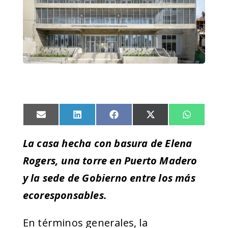
Compartir
Compartir
Compartir
Compartir
Compart
en
en
en
en
en
Email
LinkedIn
Facebook
X
WhatsA
La casa hecha con basura de Elena
(Twitter)
Rogers, una torre en Puerto Madero
y la sede de Gobierno entre los más
ecoresponsables.
En términos generales, la